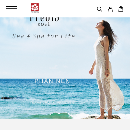
PHẤN NỀN
TRANG CHỦ
PHẤN NỀN