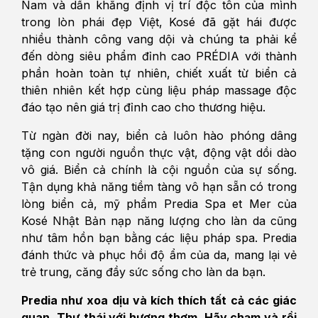
Nam và dần khẳng định vị trí độc tôn của mình
trong lòn phái đẹp Việt, Kosé đã gặt hái được
nhiều thành công vang dội và chúng ta phải kể
đến dòng siêu phẩm đỉnh cao PRÉDIA với thành
phần hoàn toàn tự nhiên, chiết xuất từ biển cả
thiên nhiên kết hợp cùng liệu pháp massage độc
đáo tạo nên giá trị đỉnh cao cho thương hiệu.
Từ ngàn đời nay, biển cả luôn hào phóng dâng
tặng con người nguồn thực vật, động vật dồi dào
vô giá. Biển cả chính là cội nguồn của sự sống.
Tận dụng khả năng tiềm tàng vô hạn sẵn có trong
lòng biển cả, mỹ phẩm Predia Spa et Mer của
Kosé Nhật Bản nạp năng lượng cho làn da cũng
như tâm hồn bạn bằng các liệu pháp spa. Predia
đánh thức và phục hồi độ ẩm của da, mang lại vẻ
trẻ trung, căng đầy sức sống cho làn da bạn.
Predia như xoa dịu và kích thích tất cả các giác
quan. Thư thái với hương thơm. Hãy chạm và rồi