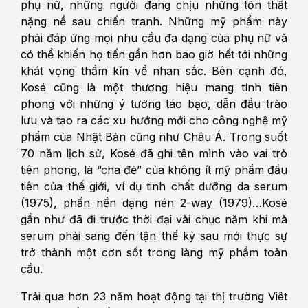
phụ nữ, những người đang chịu những tổn thất
nặng nề sau chiến tranh. Những mỹ phẩm này
phải đáp ứng mọi nhu cầu đa dạng của phụ nữ và
có thể khiến họ tiến gần hơn bao giờ hết tới những
khát vọng thầm kín về nhan sắc. Bên cạnh đó,
Kosé cũng là một thương hiệu mang tính tiên
phong với những ý tưởng táo bạo, dẫn đầu trào
lưu và tạo ra các xu hướng mới cho công nghệ mỹ
phẩm của Nhật Bản cũng như Châu Á. Trong suốt
70 năm lịch sử, Kosé đã ghi tên mình vào vai trò
tiên phong, là “cha đẻ” của không ít mỹ phẩm đầu
tiên của thế giới, ví dụ tinh chất dưỡng da serum
(1975), phấn nền dạng nén 2-way (1979)…Kosé
gần như đã đi trước thời đại vài chục năm khi mà
serum phải sang đến tận thế kỷ sau mới thực sự
trở thành một cơn sốt trong làng mỹ phẩm toàn
cầu.
Trải qua hơn 23 năm hoạt động tại thị trường Viêt