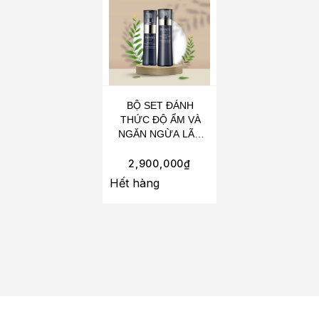
BỘ SET ĐÁNH
THỨC ĐỘ ẨM VÀ
NGĂN NGỪA LÃO
HÓA DA INFINITY
KOSÉ ADVANCED
2,900,000
₫
MOISTURE
Hết hàng
CONCENTRATE
(LOTION 80ML +
SERUM 50ML)