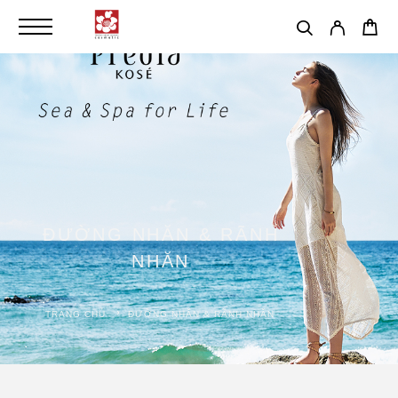
ĐƯỜNG NHĂN & RÃNH
NHĂN
TRANG CHỦ
ĐƯỜNG NHĂN & RÃNH NHĂN