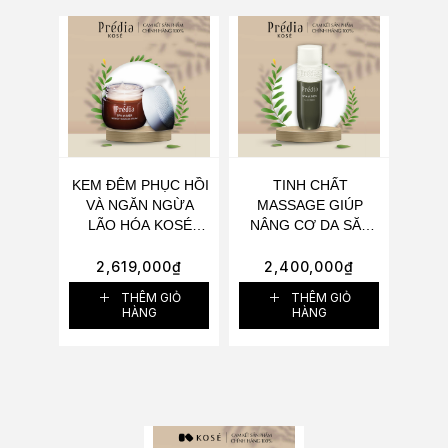
KEM ĐÊM PHỤC HỒI
TINH CHẤT
VÀ NGĂN NGỪA
MASSAGE GIÚP
LÃO HÓA KOSÉ
NÂNG CƠ DA SĂN
PRÉDIA ET MER
CHẮC VÀ THỌN
MIDNIGHT
GỌN CHUẨN V-LINE
2,619,000
₫
2,400,000
₫
BANDAGE CREAM
KOSÉ PRÉDIA ET
THÊM GIỎ
THÊM GIỎ
40G - DA SĂN CHẮC
MER G-SERUM
HÀNG
HÀNG
& ĐÀN HỒI
40ML