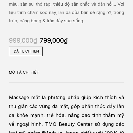
màu, sần sùi thô ráp, thiếu độ săn chắc và đàn hồi... Với
liệu trình chăm sóc này, làn da của bạn sẽ rạng rỡ, trong
trẻo, căng bóng & tràn đầy sức sống.
999,000
₫
799,000
₫
ĐẶT LỊCH HẸN
MÔ TẢ CHI TIẾT
Massage mặt là phương pháp giúp kích thích và
thư giãn các vùng da mặt, góp phần thúc đẩy làn
da khỏe mạnh, trẻ hóa, nâng cao tính thẩm mỹ
về ngoại hình. TMQ Beauty Center sử dụng các