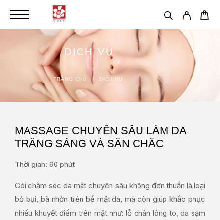
DỊCH VỤ
TRANG CHỦ
DỊCH VỤ
MASSAGE CHUYÊN SÂU LÀM DA
TRẮNG SÁNG VÀ SĂN CHẮC
Thời gian: 90 phút
Gói chăm sóc da mặt chuyên sâu không đơn thuần là loại
bỏ bụi, bã nhờn trên bề mặt da, mà còn giúp khắc phục
nhiều khuyết điểm trên mặt như: lỗ chân lông to, da sạm