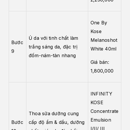
One By
Kose
Ủ da với tinh chất làm
Melanoshot
Bước
trắng sáng da, đặc trị
White 40ml
9
đốm-nám-tàn nhang
Giá bán:
1,800,000
INFINITY
KOSE
Concentrate
Thoa sữa dưỡng cung
Emulsion
Bước
cấp độ ẩm & dầu, dưỡng
I/II/ III