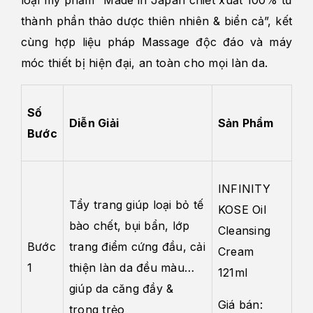
loại mỹ phẩm “Made in Japan chiết xuất 100% từ
thành phần thảo dược thiên nhiên & biển cả”, kết
cùng hợp liệu pháp Massage độc đáo và máy
móc thiết bị hiện đại, an toàn cho mọi làn da.
Số
Diễn Giải
Sản Phẩm
Bước
INFINITY
Tẩy trang giúp loại bỏ tế
KOSE Oil
bào chết, bụi bẩn, lớp
Cleansing
Bước
trang điểm cứng đầu, cải
Cream
1
thiện làn da đều màu…
121ml
giúp da căng đầy &
Giá bán:
trong trẻo