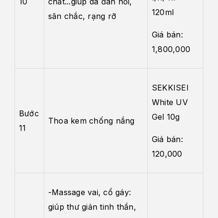
10
chất...giúp da đàn hồi,
120ml
săn chắc, rạng rỡ
Giá bán:
1,800,000
SEKKISEI
White UV
Bước
Gel 10g
Thoa kem chống nắng
11
Giá bán:
120,000
-Massage vai, cổ gáy:
giúp thư giản tinh thần,