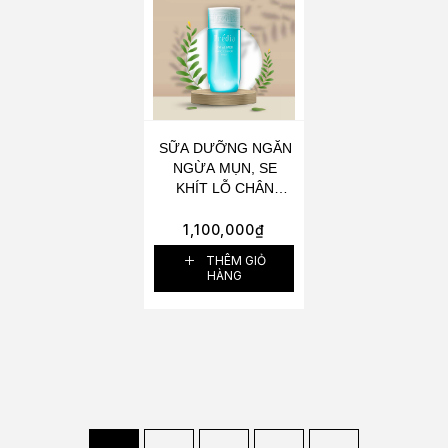
SỮA DƯỠNG NGĂN
NGỪA MỤN, SE
KHÍT LỖ CHÂN
LÔNG VÀ LÀM ĐỀU
MÀU DA KOSÉ
1,100,000
₫
PRÉDIA SPA ET
THÊM GIỎ
MER BLANC
HÀNG
CONFORT MILK
130ML