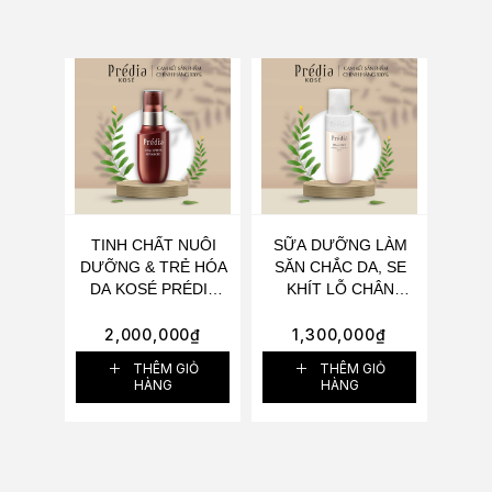
TINH CHẤT NUÔI
SỮA DƯỠNG LÀM
DƯỠNG & TRẺ HÓA
SĂN CHẮC DA, SE
DA KOSÉ PRÉDIA
KHÍT LỖ CHÂN
VITAL SPIRITS
LÔNG KOSÉ PRÉDIA
ADVANCED 60ML -
SEM WRINKLE
2,000,000
₫
1,300,000
₫
CHĂM SÓC DA TỔN
BLANC CONFORT
THÊM GIỎ
THÊM GIỎ
THƯƠNG VÀ ĐIỀU
MILK 100ML
HÀNG
HÀNG
TRỊ