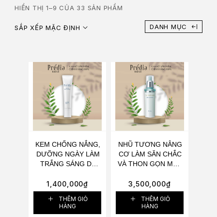
HIỂN THỊ 1–9 CỦA 33 SẢN PHẨM
DANH MỤC
SẮP XẾP MẶC ĐỊNH
KEM CHỐNG NẮNG,
NHŨ TƯƠNG NÂNG
DƯỠNG NGÀY LÀM
CƠ LÀM SĂN CHẮC
TRẮNG SÁNG DA
VÀ THON GỌN MẶT,
KOSÉ PRÉDIA
CHUẨN V-LINE
WHITE DAY
KOSÉ PRÉDIA SPA
1,400,000
₫
3,500,000
₫
SOLUTION EX
DES GRANDS
THÊM GIỎ
THÊM GIỎ
SPF50+/PA+++ 40G
MOISTURIZER
HÀNG
HÀNG
120ML