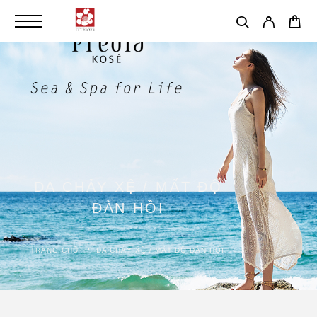
DA CHẢY XỆ / MẤT ĐỘ
ĐÀN HỒI
TRANG CHỦ
DA CHẢY XỆ / MẤT ĐỘ ĐÀN HỒI