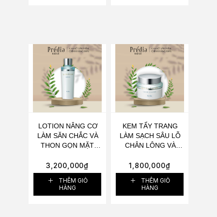
LOTION NÂNG CƠ
KEM TẨY TRANG
LÀM SĂN CHẮC VÀ
LÀM SẠCH SÂU LỖ
THON GỌN MẶT,
CHÂN LÔNG VÀ
CHUẨN V-LINE
GIÚP DA SĂN CHẮC
KOSÉ PRÉDIA SPA
KOSÉ PRÉDIA SPA
3,200,000
₫
1,800,000
₫
DES GRANDS
DES GRANDS
THÊM GIỎ
THÊM GIỎ
LOTION 200ML
CREAM CLEANSE
HÀNG
HÀNG
140ML