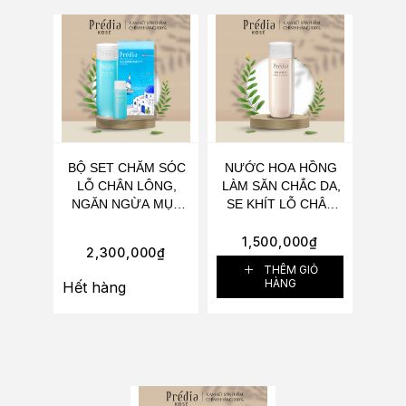
BỘ SET CHĂM SÓC
NƯỚC HOA HỒNG
LỖ CHÂN LÔNG,
LÀM SĂN CHẮC DA,
NGĂN NGỪA MỤN
SE KHÍT LỖ CHÂN
GIÚP DA TRONG
LÔNG KOSÉ PRÉDIA
TRẺO KOSÉ PRÉDIA
SEM WRINKLE
1,500,000
₫
2,300,000
₫
SPA ET MER BLANC
BLANC CONFORT
THÊM GIỎ
CONFORT SET
170ML
HÀNG
Hết hàng
(LOTION 360ML +
MILK 30ML)