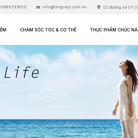
: 0986731833
info@tmqcorp.com.vn
02 đường số 07 (C
IỂM
CHĂM SÓC TÓC & CƠ THỂ
THỰC PHẨM CHỨC N
BỘ CỌ
TRANG CHỦ
BỘ CỌ