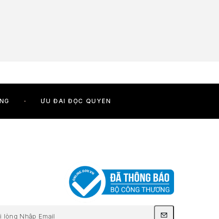
ÓNG
ƯU ĐÃI ĐỘC QUYỀN