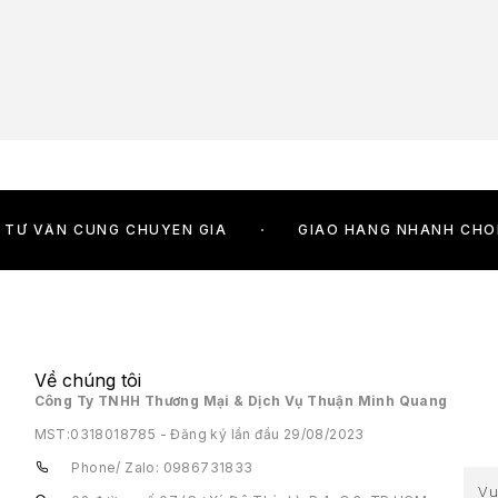
TƯ VẤN CÙNG CHUYÊN GIA
GIAO HÀNG NHANH CH
Về chúng tôi
Công Ty TNHH Thương Mại & Dịch Vụ Thuận Minh Quang
MST:
0318018785 - Đăng ký lần đầu 29/08/2023
Phone/ Zalo: 0986731833