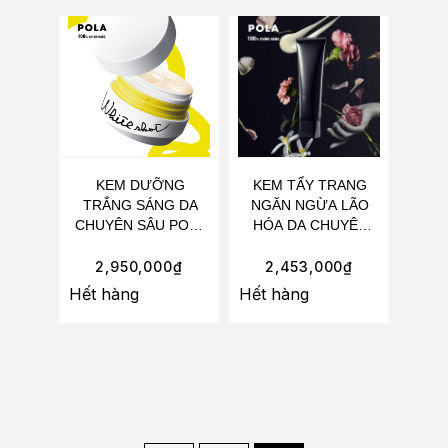
KEM DƯỠNG
KEM TẨY TRANG
TRẮNG SÁNG DA
NGĂN NGỪA LÃO
CHUYÊN SÂU POLA
HÓA DA CHUYÊN
WHITE SHOT RXS N
SÂU POLA B.A
50G
CLEANSING CREAM
2,950,000
₫
2,453,000
₫
130G
Hết hàng
Hết hàng