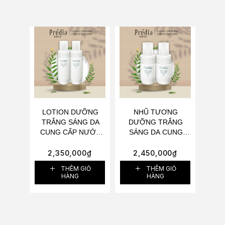
LOTION DƯỠNG
NHŨ TƯƠNG
TRẮNG SÁNG DA
DƯỠNG TRẮNG
CUNG CẤP NƯỚC
SÁNG DA CUNG
VÀ KHOÁNG CHẤT
CẤP NƯỚC VÀ
KOSÉ PRÉDIA SPA
KHOÁNG CHẤT
2,350,000
₫
2,450,000
₫
ET MER MINERAL
KOSÉ PRÉDIA SPA
THÊM GIỎ
THÊM GIỎ
LOTION WHITE II
ET MER
HÀNG
HÀNG
250ML
MOISTURIZER
WHITE II 120ML