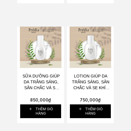
SỮA DƯỠNG GIÚP
LOTION GIÚP DA
DA TRẮNG SÁNG,
TRẮNG SÁNG, SĂN
SĂN CHẮC VÀ SE
CHẮC VÀ SE KHÍT
KHÍT LỖ CHÂN
LỖ CHÂN LÔNG
LÔNG KOSÉ PRÉDIA
KOSÉ PRÉDIA
850,000
₫
750,000
₫
PETITE THALASSO
PETITE THALASSO
THÊM GIỎ
THÊM GIỎ
CONC MILK WHITE
CONC LOTION
HÀNG
HÀNG
100ML
WHITE 170ML