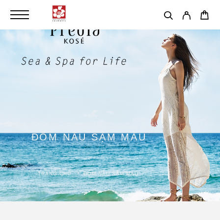
ĐỐM NÂU SẬM MÀU
TRANG CHỦ
ĐỐM NÂU SẬM MÀU