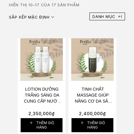
HIỂN THỊ 10–17 CỦA 17 SẢN PHẨM
DANH MỤC
SẮP XẾP MẶC ĐỊNH
LOTION DƯỠNG
TINH CHẤT
TRẮNG SÁNG DA
MASSAGE GIÚP
CUNG CẤP NƯỚC
NÂNG CƠ DA SĂN
VÀ KHOÁNG CHẤT
CHẮC VÀ THỌN
KOSÉ PRÉDIA SPA
GỌN CHUẨN V-LINE
2,350,000
₫
2,400,000
₫
ET MER MINERAL
KOSÉ PRÉDIA ET
THÊM GIỎ
THÊM GIỎ
LOTION WHITE I
MER G-SERUM
HÀNG
HÀNG
250ML
40ML