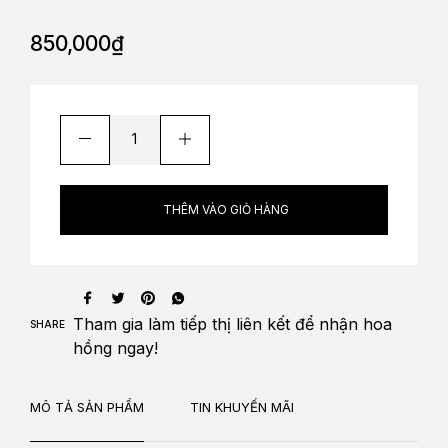
850,000
₫
THÊM VÀO GIỎ HÀNG
Tham gia làm
tiếp thị liên kết
để nhận
hoa
SHARE
hồng
ngay!
MÔ TẢ SẢN PHẨM
TIN KHUYẾN MÃI