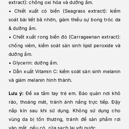
extract): chống oxi hóa và dưỡng ẩm.
• Chiết xuất cỏ biển (Seagrass extract): kiểm
soát bài tiết bã nhờn, giảm thiểu sự bong tróc da
& dưỡng ẩm.
• Chiết xuất rong biển đỏ (Carrageenan extract):
chống viêm, kiểm soát sản sinh lipid peroxide và
dưỡng ẩm.
• Glycerin: dưỡng ẩm.
• Dẫn xuất Vitamin C: kiểm soát sản sinh melanin
và giảm melanin hình thành.
Lưu ý:
Để xa tầm tay trẻ em. Bảo quản nơi khô
ráo, thoáng mát, tránh ánh nắng trực tiếp. Đậy
nắp kín sau khi sử dụng. Không sử dụng cho
vùng da bị tổn thương, tránh để sản phẩm rơi
vào mắt, nếu có, rửa sạch lại với nước.