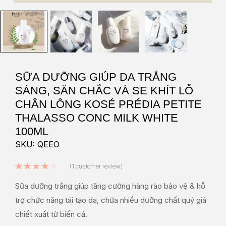
SỮA DƯỠNG GIÚP DA TRẮNG
SÁNG, SĂN CHẮC VÀ SE KHÍT LỖ
CHÂN LÔNG KOSÉ PRÉDIA PETITE
THALASSO CONC MILK WHITE
100ML
SKU: QEEO
Rated
4.00
out of 5 based on
1
custo
(
1
customer review)
Sữa dưỡng trắng giúp tăng cường hàng rào bảo vệ & hỗ
trợ chức năng tái tạo da, chứa nhiều dưỡng chất quý giá
chiết xuất từ biển cả.