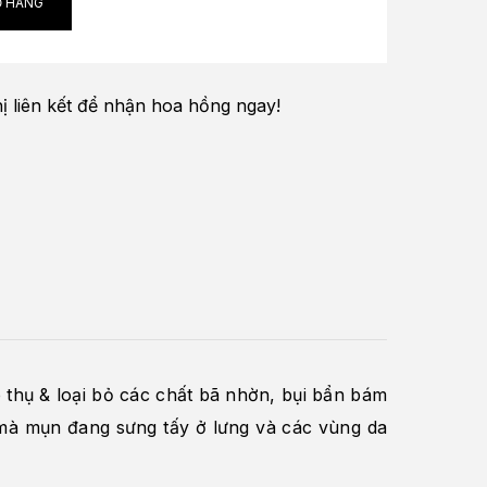
Ỏ HÀNG
hị liên kết
để nhận
hoa hồng
ngay!
 thụ & loại bỏ các chất bã nhờn, bụi bẩn bám
mà mụn đang sưng tấy ở lưng và các vùng da