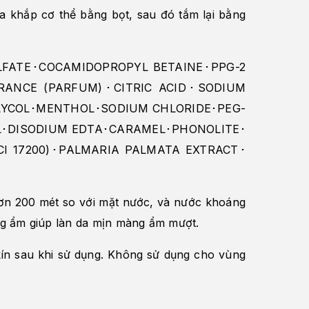
a khắp cơ thể bằng bọt, sau đó tắm lại bằng
LFATE･COCAMIDOPROPYL BETAINE･PPG-2
ANCE (PARFUM)･CITRIC ACID･SODIUM
LYCOL･MENTHOL･SODIUM CHLORIDE･PEG-
L･DISODIUM EDTA･CARAMEL･PHONOLITE･
CI 17200)･PALMARIA PALMATA EXTRACT･
hơn 200 mét so với mặt nước, và nước khoáng
ng ẩm giúp làn da mịn màng ẩm mượt.
kín sau khi sử dụng. Không sử dụng cho vùng