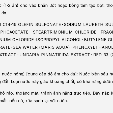
p (1-2 ấn) cho vào khăn ướt hoặc bông tắm tạo bọt, tho
 da.
 C14-16 OLEFIN SULFONATE･SODIUM LAURETH SU
PHOACETATE･STEARTRIMONIUM CHLORIDE･FRAGR
IUM CHLORIDE･ISOPROPYL ALCOHOL･BUTYLENE G
ARATE･SEA WATER (MARIS AQUA)･PHENOXYETHANO
XTRACT･UNDARIA PINNATIFIDA EXTRACT･RED 33 (
i nước nóng) [cung cấp độ ẩm cho da]: Nước biển sâu 
g đất. Loại nước này giàu khoáng chất, có khả năng dưỡ
hô ráo, thoáng mát, tránh ánh nắng trực tiếp. Đậy nắp 
mắt, nếu có, rửa sạch lại với nước.