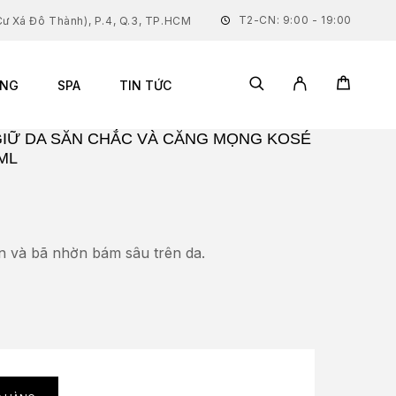
T2-CN: 9:00 - 19:00
ư Xá Đô Thành), P.4, Q.3, TP.HCM
ĂNG
SPA
TIN TỨC
GIỮ DA SĂN CHẮC VÀ CĂNG MỌNG KOSÉ
ML
d on
1
customer rating
ẩn và bã nhờn bám sâu trên da.