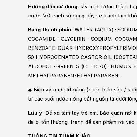
Hướng dẫn sử dụng:
lấy một lượng thích hợ
nước. Với cách sử dụng này sẽ tránh làm khô
Bảng thành phần:
WATER (AQUA)･SODIUM
COCAMIDE･GLYCERIN･SODIUM COCOAM
BENZOATE･GUAR HYDROXYPROPYLTRIMON
50 HYDROGENATED CASTOR OIL ISOSTE
ALCOHOL･GREEN 5 (CI 61570)･HUMUS E
METHYLPARABEN･ETHYLPARABEN...
◆ Biển và nước khoáng (nước biển sâu / suố
từ các suối nước nóng bắt nguồn từ dưới lòn
Lưu ý:
Để xa tầm tay trẻ em. Bảo quản nơi k
da bị tổn thương, tránh để sản phẩm rơi vào 
THÔNG TIN THAM KHẢO