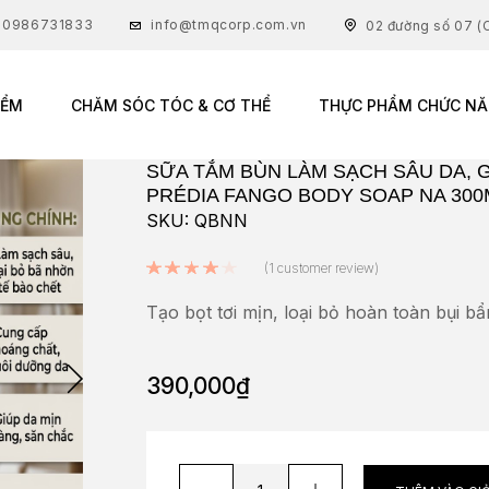
: 0986731833
info@tmqcorp.com.vn
02 đường số 07 (C
IỂM
CHĂM SÓC TÓC & CƠ THỂ
THỰC PHẨM CHỨC N
SỮA TẮM BÙN LÀM SẠCH SÂU DA, 
PRÉDIA FANGO BODY SOAP NA 300
SKU: QBNN
Rated
4.00
out of 5 base
(
1
customer review)
Tạo bọt tơi mịn, loại bỏ hoàn toàn bụi b
390,000
₫