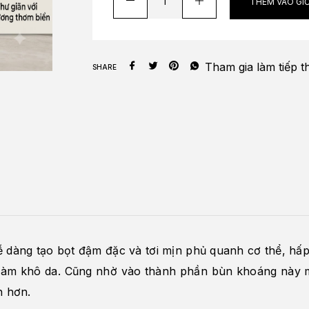
THÊM VÀO GI
Tham gia làm
tiếp t
SHARE
 dàng tạo bọt đậm đặc và tơi mịn phủ quanh cơ thể, hấp
g làm khô da. Cũng nhờ vào thành phần bùn khoáng này 
h hơn.