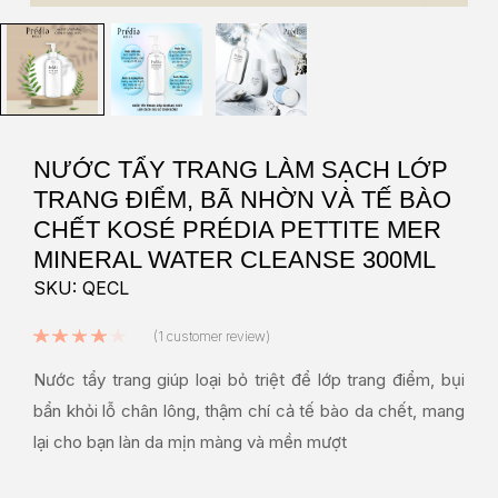
NƯỚC TẨY TRANG LÀM SẠCH LỚP
TRANG ĐIỂM, BÃ NHỜN VÀ TẾ BÀO
CHẾT KOSÉ PRÉDIA PETTITE MER
MINERAL WATER CLEANSE 300ML
SKU: QECL
Rated
4.00
out of 5 based on
1
custo
(
1
customer review)
Nước tẩy trang giúp loại bỏ triệt để lớp trang điểm, bụi
bẩn khỏi lỗ chân lông, thậm chí cả tế bào da chết, mang
lại cho bạn làn da mịn màng và mền mượt