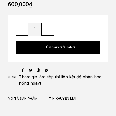
600,000
₫
THÊM VÀO GIỎ HÀNG
Tham gia làm
tiếp thị liên kết
để nhận
hoa
SHARE
hồng
ngay!
MÔ TẢ SẢN PHẨM
TIN KHUYẾN MÃI