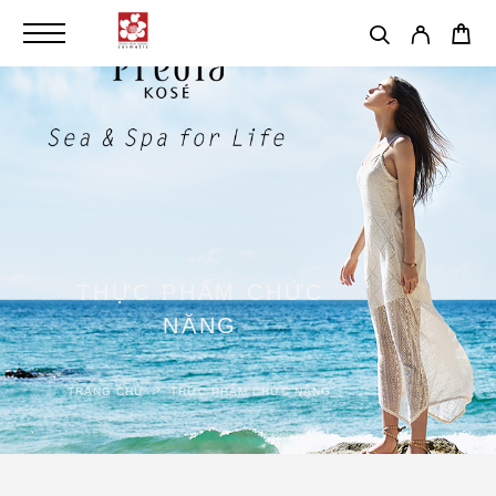
THỰC PHẨM CHỨC
NĂNG
TRANG CHỦ
THỰC PHẨM CHỨC NĂNG