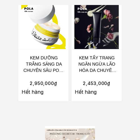
KEM DƯỠNG
KEM TẨY TRANG
TRẮNG SÁNG DA
NGĂN NGỪA LÃO
CHUYÊN SÂU POLA
HÓA DA CHUYÊN
WHITE SHOT RXS N
SÂU POLA B.A
50G
CLEANSING CREAM
2,950,000
₫
2,453,000
₫
130G
Hết hàng
Hết hàng