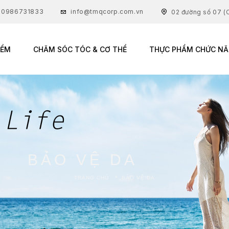
: 0986731833
info@tmqcorp.com.vn
02 đường số 07 (C
IỂM
CHĂM SÓC TÓC & CƠ THỂ
THỰC PHẨM CHỨC N
BẢO VỆ DA
TRANG CHỦ
BẢO VỆ DA