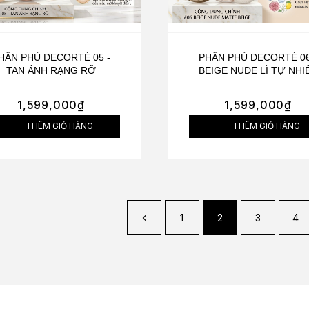
HẤN PHỦ DECORTÉ 05 -
PHẤN PHỦ DECORTÉ 06
TAN ÁNH RẠNG RỠ
BEIGE NUDE LÌ TỰ NHI
1,599,000
₫
1,599,000
₫
THÊM GIỎ HÀNG
THÊM GIỎ HÀNG
1
2
3
4