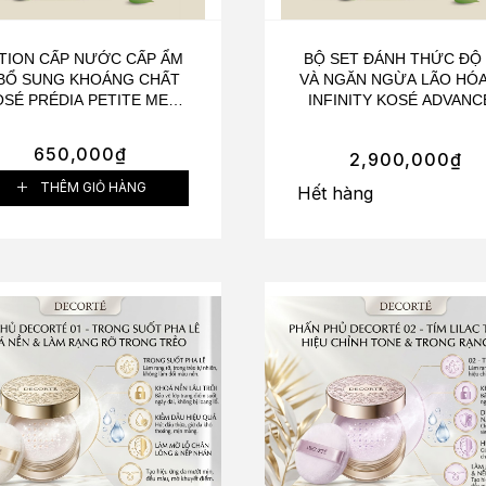
TION CẤP NƯỚC CẤP ẨM
BỘ SET ĐÁNH THỨC ĐỘ
BỔ SUNG KHOÁNG CHẤT
VÀ NGĂN NGỪA LÃO HÓA
SÉ PRÉDIA PETITE MER
INFINITY KOSÉ ADVANC
REE & MILD BALANCING
MOISTURE CONCENTRA
INERAL LOTION 170ML
(LOTION 80ML + SERU
650,000
₫
2,900,000
₫
50ML)
THÊM GIỎ HÀNG
Hết hàng