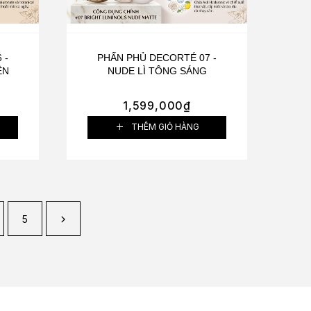
 -
PHẤN PHỦ DECORTÉ 07 -
ÊN
NUDE LÌ TÔNG SÁNG
1,599,000
₫
THÊM GIỎ HÀNG
5