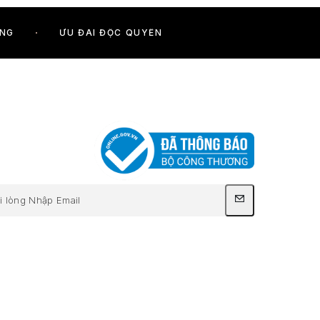
ÓNG
ƯU ĐÃI ĐỘC QUYỀN