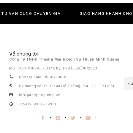
TƯ VẤN CÙNG CHUYÊN GIA
GIAO HÀNG NHANH CH
Về chúng tôi
Công Ty TNHH Thương Mại & Dịch Vụ Thuận Minh Quang
MST:
0318018785 - Đăng ký lần đầu 29/08/2023
Phone/ Zalo: 0986731833
02 đường số 07 (Cư Xá Đô Thành), P.4, Q.3, TP.HCM
info@tmqcorp.com.vn
T2-CN: 9:00 - 19:00
'
'
'
'