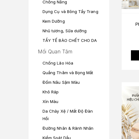
Chống Nắng
Dụng Cụ và Bông Tẩy Trang
Kem Dưỡng
P
Nhũ tương, Sữa dưỡng
TẨY TẾ BÀO CHẾT CHO DA
Mối Quan Tâm
Chống Lão Hóa
Quầng Thâm và Bọng Mắt
Đốm Nâu Sậm Màu
Khô Ráp
Xỉn Màu
Da Chảy Xệ / Mất Độ Đàn
Hồi
Đường Nhăn & Rãnh Nhăn
Kiểm Soát Dầu