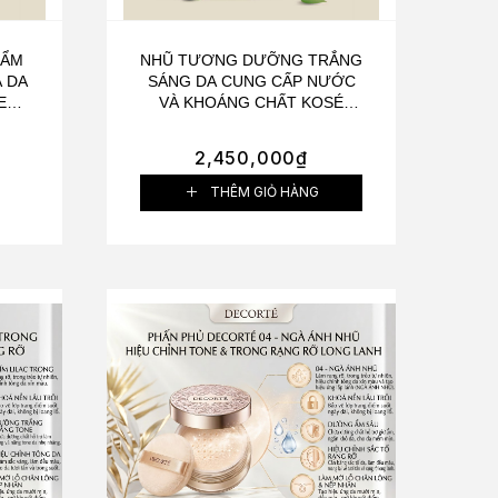
 ẨM
NHŨ TƯƠNG DƯỠNG TRẮNG
 DA
SÁNG DA CUNG CẤP NƯỚC
ED
VÀ KHOÁNG CHẤT KOSÉ
TE
PRÉDIA SPA ET MER
M
MOISTURIZER WHITE II
2,450,000
₫
120ML
THÊM GIỎ HÀNG